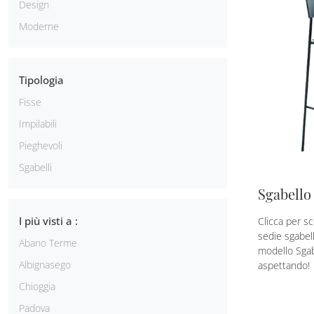
Design
Moderne
Tipologia
Fisse
Impilabili
Pieghevoli
Sgabelli
Sgabello
I più visti a :
Clicca per sc
sedie sgabel
Abano Terme
modello Sgabe
Albignasego
aspettando!
Chioggia
Padova