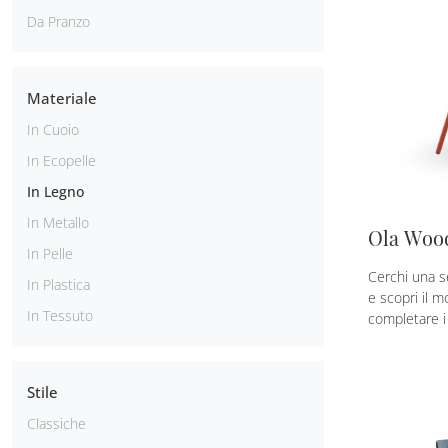
Da Pranzo
Materiale
In Cuoio
In Ecopelle
In Legno
In Metallo
Ola Woo
In Pelle
Cerchi una s
In Plastica
e scopri il 
In Tessuto
completare i 
Stile
Classiche