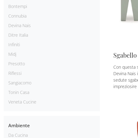
Bontempi
Connubia
Devina Nais
Ditre Italia
Infiniti
Sgabello
Midj
Presotto
Con questa s
Riflessi
Devina Nais 
sedute sgabe
Sangiacomo
impreziosire i
Tonin Casa
Veneta Cucine
Ambiente
Da Cucina