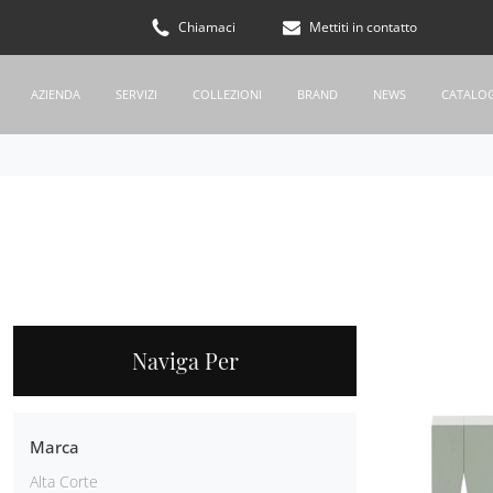
Chiamaci
Mettiti in contatto
AZIENDA
SERVIZI
COLLEZIONI
BRAND
NEWS
CATALO
Naviga Per
Marca
Alta Corte