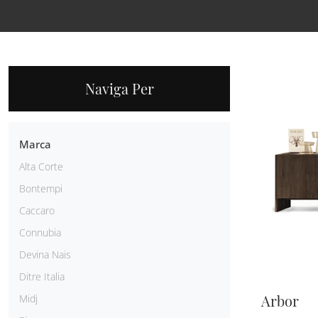
Naviga Per
Marca
Alta Corte
Bontempi
Caccaro
Connubia
Devina Nais
Ditre Italia
Arbor
Midj