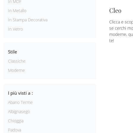
In MDF
Cleo
In Metallo
In Stampa Decorativa
Clicca e scop
se cerchi mob
In Vetro
moderne, que
te!
Stile
Classiche
Moderne
I più visti a :
Abano Terme
Albignasego
Chioggia
Padova