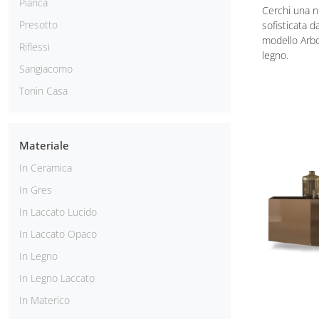
Pianca
Cerchi una n
Presotto
sofisticata d
modello Arbor
Riflessi
legno.
Sangiacomo
Tonin Casa
Materiale
In Ceramica
In Gres
In Laccato Lucido
In Laccato Opaco
In Legno
In Legno Laccato
In Materico