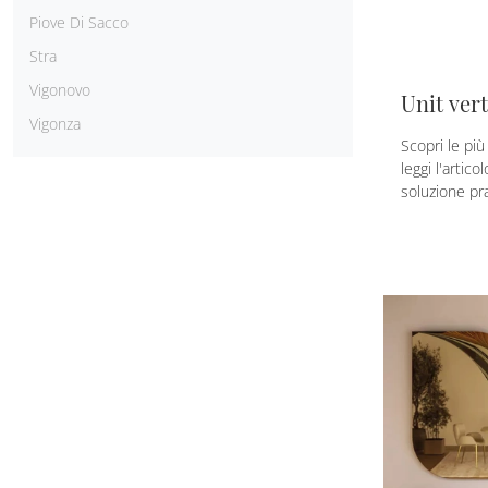
Piove Di Sacco
Stra
Vigonovo
Unit vert
Vigonza
Scopri le pi
leggi l'artic
soluzione pra