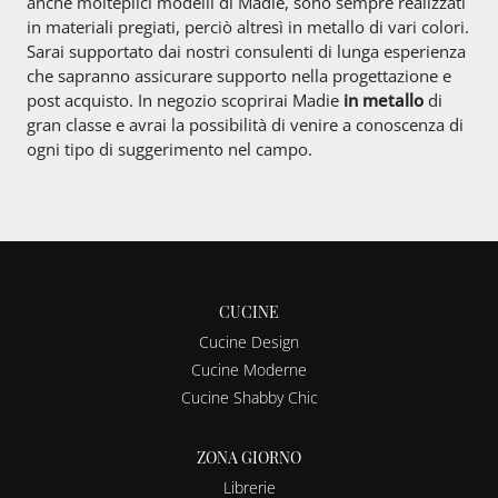
anche molteplici modelli di Madie, sono sempre realizzati
in materiali pregiati, perciò altresì in metallo di vari colori.
Sarai supportato dai nostri consulenti di lunga esperienza
che sapranno assicurare supporto nella progettazione e
post acquisto. In negozio scoprirai Madie
in metallo
di
gran classe e avrai la possibilità di venire a conoscenza di
ogni tipo di suggerimento nel campo.
CUCINE
Cucine Design
Cucine Moderne
Cucine Shabby Chic
ZONA GIORNO
Librerie