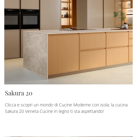
Sakura 20
Clicca e scopri un mondo di Cucine Moderne con isola: la cucina
Sakura 20 Veneta Cucine in legno ti sta aspettando!