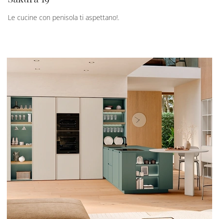
Le cucine con penisola ti aspettano!.