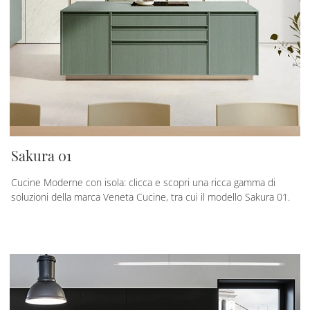
Sakura 01
Cucine Moderne con isola: clicca e scopri una ricca gamma di
soluzioni della marca Veneta Cucine, tra cui il modello Sakura 01.