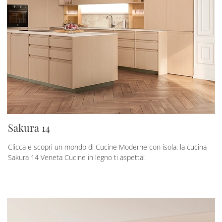
Sakura 14
Clicca e scopri un mondo di Cucine Moderne con isola: la cucina
Sakura 14 Veneta Cucine in legno ti aspetta!