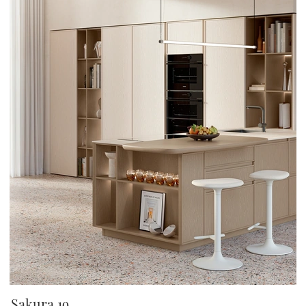
Sakura 19