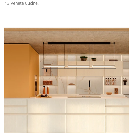
13 Veneta Cucine.