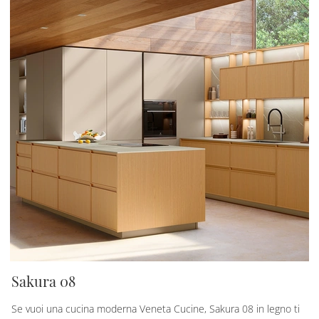
Sakura 08
Se vuoi una cucina moderna Veneta Cucine, Sakura 08 in legno ti