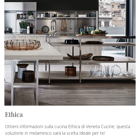
Ethica
Ottieni informazioni sulla cucina Ethica di Veneta Cucine: questa
soluzione in melaminico sarà la scelta ideale per te!