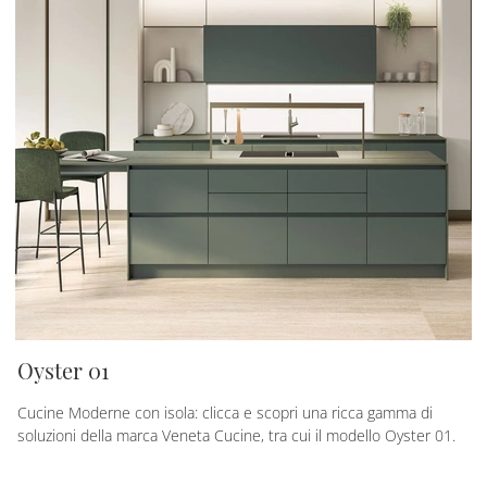
Oyster 01
Cucine Moderne con isola: clicca e scopri una ricca gamma di
soluzioni della marca Veneta Cucine, tra cui il modello Oyster 01.