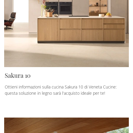
Sakura 10
Ottieni informazioni sulla cucina Sakura 10 di Veneta Cucine:
questa soluzione in legno sarà l'acquisto ideale per te!