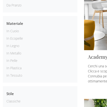
Da Pranzo
Materiale
In Cuoio
In Ecopelle
In Legno
In Metallo
Academy
In Pelle
Cerchi una se
In Plastica
Clicca e sco
In Tessuto
Connubia per 
ottimamente
Stile
Classiche