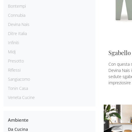
Bontempi
Connubia
Devina Nais
Ditre Italia
Infiniti
Sgabello
Midj
Presotto
Con questa s
Riflessi
Devina Nais 
sedute sgabe
Sangiacomo
impreziosire i
Tonin Casa
Veneta Cucine
Ambiente
Da Cucina