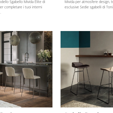
odello Sgabello Mivida Élite di
Mivida per atmosfere design, tr
er completare i tuoi interni
esclusive Sedie sgabelli di Ton
.