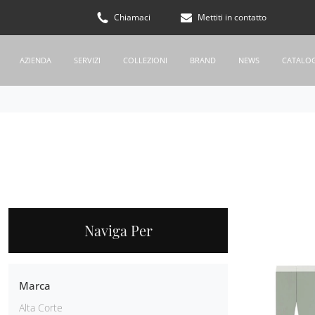
Chiamaci
Mettiti in contatto
AZIENDA
SERVIZI
COLLEZIONI
BRAND
NEWS
CATALO
Naviga Per
Marca
Alta Corte