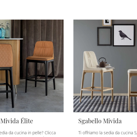
 Mivida Élite
Sgabello Mivida
dia da cucina in pelle? Clicca
Ti offriamo la sedia da cucina 