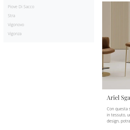
Piove Di Sacco
Stra
Vigonovo
Vigonza
Ariel Sg
Con questa s
in tessuto, u
design, potrai