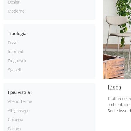
Design
Moderne
Tipologia
Fisse
Impilabili
Pieghevoli
Sgabelli
Lisca
I più visti a :
Ti offriamo l
Abano Terme
ambientazion
Albignasego
Sedie fisse 
Chioggia
Padova