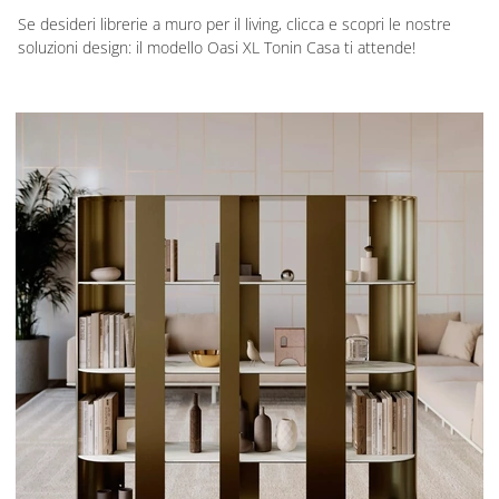
Se desideri librerie a muro per il living, clicca e scopri le nostre
soluzioni design: il modello Oasi XL Tonin Casa ti attende!