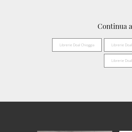
Continua a
Librerie Doal Chioggia
Librerie Do
Librerie Doa