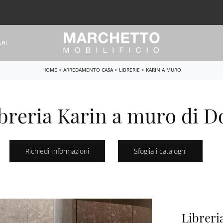
GHI
HOME
>
ARREDAMENTO CASA
>
LIBRERIE
>
KARIN A MURO
breria Karin a muro di D
Richiedi Informazioni
Sfoglia i cataloghi
Libreria