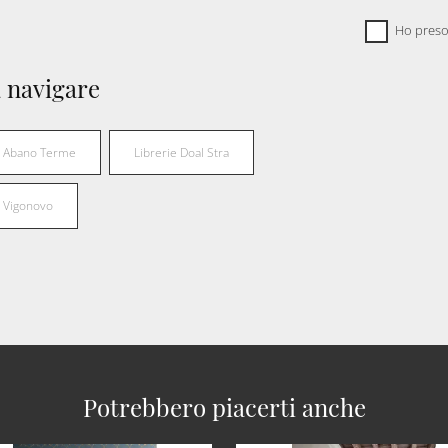
Ho preso
 navigare
al Abano Terme
Librerie Doal Stra
l Vigonovo
Potrebbero piacerti anche