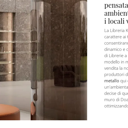
pensata
ambient
i locali 
La Libreria 
carattere ai 
consentiran
dinamico e o
di Librerie 
modello in m
vendita la n
produttori d
metallo
qui 
un'ambientaz
decise di qu
muro di Doal
ottimizzando