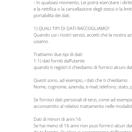
- In qualsiasi momento, Lei potrà esercitare i diritt
e la rettifica o la cancellazione degli stessi o la li
portabilità dei dati.
1) QUALI TIPI DI DATI RACCOGLIAMO?
Quando usi i nostri servizi, accetti che la nostra a
usiamo.
Trattiamo due tipi di dati:
1.1) dati forniti dall’utente
quando ti registri ti chiediamo di fornirci alcuni d
Questi sono, ad esempio, i dati che ti chiediamo:
Nome, cognome, azienda, e-mail, telefono, stato, pr
Se fornisci dati personali di terzi, come ad esempi
acconsentito al relativo trattamento nelle modalità
Dati di minori di anni 16
Se hai meno di 16 anni non puoi fornirci alcun da
da te fornite. Qualora ci accorgessimo dell’esiste