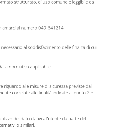
 formato strutturato, di uso comune e leggibile da
oi chiamarci al numero 049-641214
ecessario al soddisfacimento delle finalità di cui
dalla normativa applicabile.
re riguardo alle misure di sicurezza previste dal
nte correlate alle finalità indicate al punto 2 e
zzo dei dati relativi all’utente da parte del
rnativi o similari.