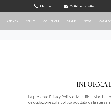
Chiamaci
Mettiti in contatto
AZIENDA
SERVIZI
COLLEZIONI
BRAND
NEWS
CATALO
INFORMATI
La presente Privacy Policy di Mobilificio Marchett
delucidazione sulla politica adottata dalla stessa in