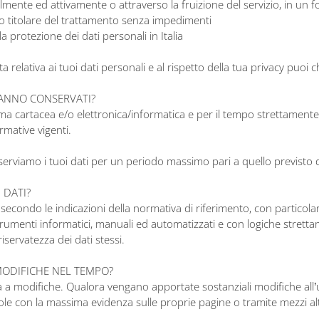
volmente ed attivamente o attraverso la fruizione del servizio, in un
tro titolare del trattamento senza impedimenti
 protezione dei dati personali in Italia
a relativa ai tuoi dati personali e al rispetto della tua privacy pu
RANNO CONSERVATI?
ma cartacea e/o elettronica/informatica e per il tempo strettamente n
rmative vigenti.
nserviamo i tuoi dati per un periodo massimo pari a quello previsto 
 DATI?
4, secondo le indicazioni della normativa di riferimento, con particola
umenti informatici, manuali ed automatizzati e con logiche strettame
servatezza dei dati stessi.
MODIFICHE NEL TEMPO?
modifiche. Qualora vengano apportate sostanziali modifiche all’utili
ole con la massima evidenza sulle proprie pagine o tramite mezzi alte