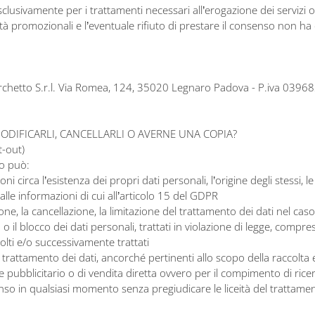
lusivamente per i trattamenti necessari all’erogazione dei servizi offe
nalità promozionali e l’eventuale rifiuto di prestare il consenso non 
o Marchetto S.r.l. Via Romea, 124, 35020 Legnaro Padova - P.iva 039
MODIFICARLI, CANCELLARLI O AVERNE UNA COPIA?
t-out)
io può:
i circa l’esistenza dei propri dati personali, l’origine degli stessi, l
 alle informazioni di cui all’articolo 15 del GDPR
zione, la cancellazione, la limitazione del trattamento dei dati nel caso
l blocco dei dati personali, trattati in violazione di legge, compres
ccolti e/o successivamente trattati
 al trattamento dei dati, ancorché pertinenti allo scopo della raccolta 
le pubblicitario o di vendita diretta ovvero per il compimento di r
nsenso in qualsiasi momento senza pregiudicare le liceità del tratta