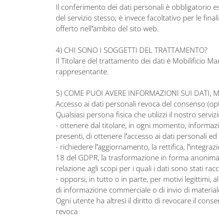
Il conferimento dei dati personali è obbligatorio esc
del servizio stesso; è invece facoltativo per le fi
offerto nell’ambito del sito web.
4) CHI SONO I SOGGETTI DEL TRATTAMENTO?
Il Titolare del trattamento dei dati è Mobilifici
rappresentante.
5) COME PUOI AVERE INFORMAZIONI SUI DATI, 
Accesso ai dati personali revoca del consenso (op
Qualsiasi persona fisica che utilizzi il nostro serviz
- ottenere dal titolare, in ogni momento, informazion
presenti, di ottenere l’accesso ai dati personali ed
- richiedere l’aggiornamento, la rettifica, l’integra
18 del GDPR, la trasformazione in forma anonima o i
relazione agli scopi per i quali i dati sono stati ra
- opporsi, in tutto o in parte, per motivi legittimi,
di informazione commerciale o di invio di materia
Ogni utente ha altresì il diritto di revocare il co
revoca