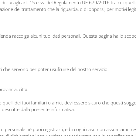
i di cui agli art. 15 e ss. del Regolamento UE 679/2016 tra cui quelli 
mitazione del trattamento che la riguarda, o di opporsi, per motivi legitt
zienda raccolga alcuni tuoi dati personali. Questa pagina ha lo scopo
ati che servono per poter usufruire del nostro servizio.
ovincia, città.
o quelli dei tuoi familiari o amici, devi essere sicuro che questi so
 descritte dalla presente informativa.
to personale né puoi registrarti, ed in ogni caso non assumiamo re
nza di dichiarazioni non veritiere procederemo con la cancellazione