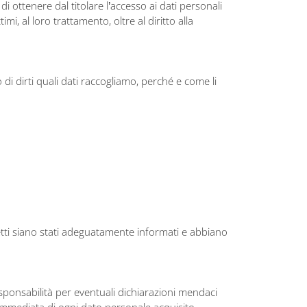
di ottenere dal titolare l’accesso ai dati personali
imi, al loro trattamento, oltre al diritto alla
 di dirti quali dati raccogliamo, perché e come li
ggetti siano stati adeguatamente informati e abbiano
sponsabilità per eventuali dichiarazioni mendaci
 immediata di ogni dato personale acquisito.