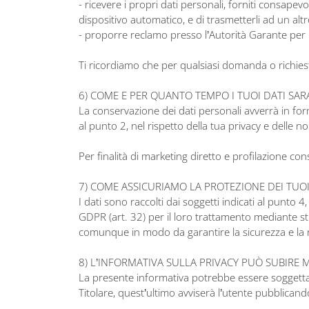
- ricevere i propri dati personali, forniti consape
dispositivo automatico, e di trasmetterli ad un al
- proporre reclamo presso l’Autorità Garante per la
Ti ricordiamo che per qualsiasi domanda o richiest
6) COME E PER QUANTO TEMPO I TUOI DATI SA
La conservazione dei dati personali avverrà in for
al punto 2, nel rispetto della tua privacy e delle no
Per finalità di marketing diretto e profilazione co
7) COME ASSICURIAMO LA PROTEZIONE DEI TUOI
I dati sono raccolti dai soggetti indicati al punto 
GDPR (art. 32) per il loro trattamento mediante str
comunque in modo da garantire la sicurezza e la ri
8) L’INFORMATIVA SULLA PRIVACY PUÒ SUBIRE 
La presente informativa potrebbe essere soggetta a 
Titolare, quest’ultimo avviserà l’utente pubblicand