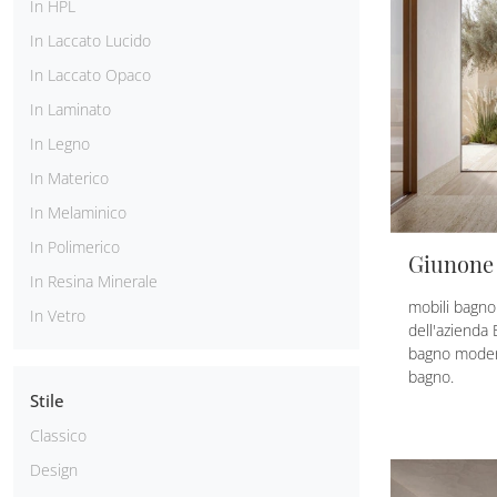
In HPL
In Laccato Lucido
In Laccato Opaco
In Laminato
In Legno
In Materico
In Melaminico
In Polimerico
Giunone 
In Resina Minerale
mobili bagno
In Vetro
dell'azienda 
bagno moder
bagno.
Stile
Classico
Design