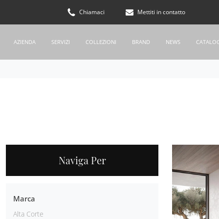
Chiamaci
Mettiti in contatto
AZIENDA
SERVIZI
COLLEZIONI
BRAND
NEWS
CATALO
Naviga Per
Marca
Alta Corte