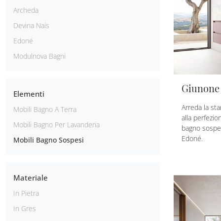
Archeda
Devina Nais
Edoné
Modulnova Bagni
Giunone 
Elementi
Arreda la s
Mobili Bagno A Terra
alla perfezi
Mobili Bagno Per Lavanderia
bagno sospes
Edoné.
Mobili Bagno Sospesi
Materiale
In Pietra
In Gres