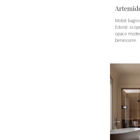
Artemide
Mobili bagno
Edoné: scopr
opaco modern
benessere.