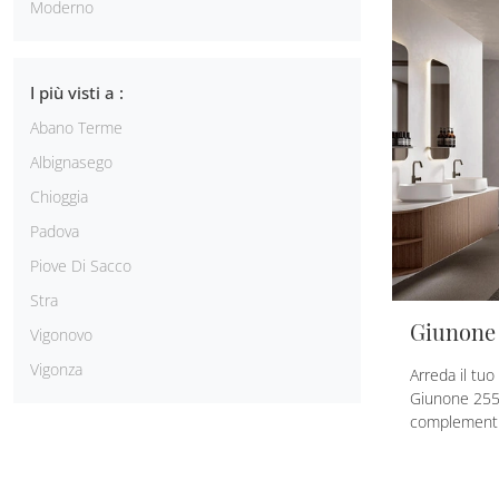
Moderno
I più visti a :
Abano Terme
Albignasego
Chioggia
Padova
Piove Di Sacco
Stra
Giunone 
Vigonovo
Vigonza
Arreda il tu
Giunone 2553
complementi 