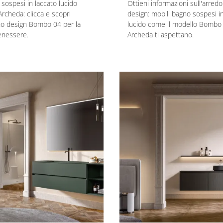
 sospesi in laccato lucido
Ottieni informazioni sull'arred
Archeda: clicca e scopri
design: mobili bagno sospesi i
no design Bombo 04 per la
lucido come il modello Bombo 
enessere.
Archeda ti aspettano.