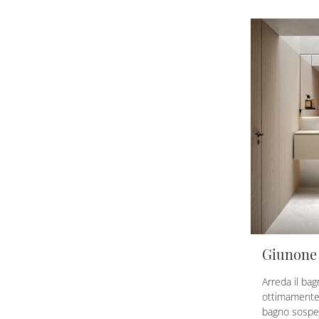
Giunone 
Arreda il ba
ottimamente
bagno sospes