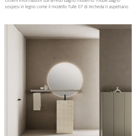
Ottieni informazioni sull'arredo bagno moderno: mobili bagno
sospesi in legno come il modello Tulle 07 di Archeda ti aspettano.