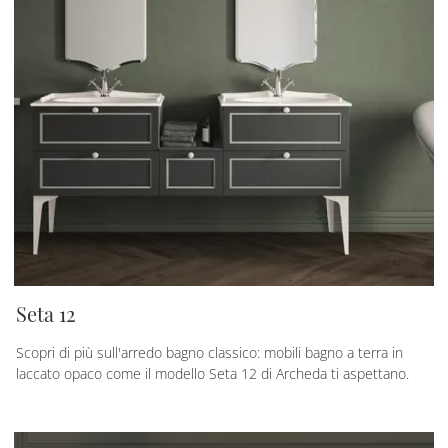
Seta 12
Scopri di più sull'arredo bagno classico: mobili bagno a terra in
laccato opaco come il modello Seta 12 di Archeda ti aspettano.