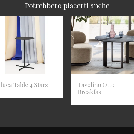
Potrebbero piacerti anche
luca Table 4 Stars
Tavolino Otto
Breakfast