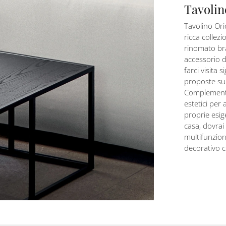
Tavolin
Tavolino Ori
ricca collez
rinomato bra
accessorio di
farci visita 
proposte sul
Complementi 
estetici per
proprie esig
casa, dovrai 
multifunzion
decorativo 