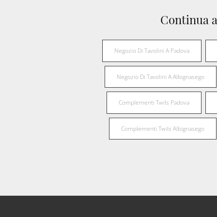
Continua a
Negozio Di Tavolini A Padova
Negozio Di Tavolini A Albignasego
Complementi Twils Padova
Complementi Twils Albignasego