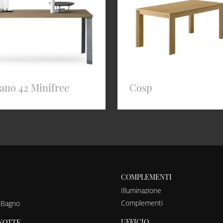
ano 42 Minifree
Cosp
COMPLEMENTI
Illuminazione
Complementi
 Bagno
UFFICIO
NOTTE