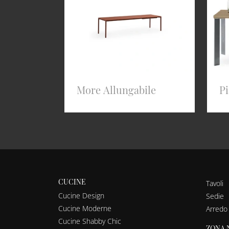
More Allungabile
Pi
CUCINE
Tavoli
Cucine Design
Sedie
Cucine Moderne
Arredo
Cucine Shabby Chic
ZONA 