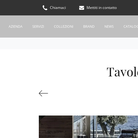
Chiamaci
Mettiti in contatto
AZIENDA
SERVIZI
COLLEZIONI
BRAND
NEWS
CATALO
Tavol