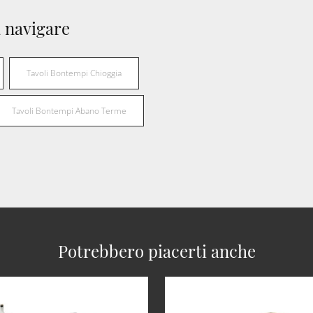
 navigare
Tavoli Bontempi Chioggia
Tavoli Bontempi Abano Terme
Potrebbero piacerti anche