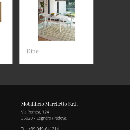
Dine
Mobilificio Marchetto S.r.l.
Via Romea, 124
35020 - Legnaro (Padova)
Tel.
+39 049-641214