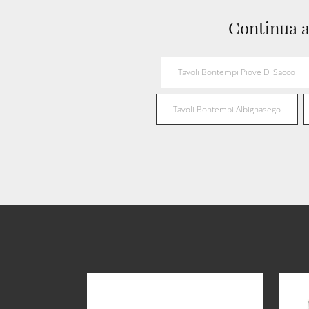
Continua a
Tavoli Bontempi Piove Di Sacco
Tavoli Bontempi Albignasego