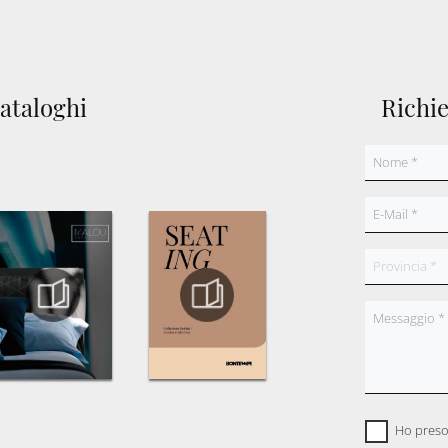
cataloghi
Richi
Ho preso