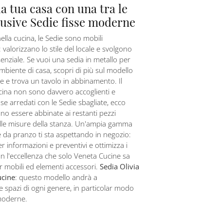
la tua casa con una tra le
lusive Sedie fisse moderne
nella cucina, le Sedie sono mobili
i: valorizzano lo stile del locale e svolgono
enziale. Se vuoi una sedia in metallo per
ambiente di casa, scopri di più sul modello
e e trova un tavolo in abbinamento. Il
cucina non sono davvero accoglienti e
 se arredati con le Sedie sbagliate, ecco
o essere abbinate ai restanti pezzi
alle misure della stanza. Un'ampia gamma
se da pranzo ti sta aspettando in negozio:
er informazioni e preventivi e ottimizza i
on l'eccellenza che solo Veneta Cucine sa
er mobili ed elementi accessori.
Sedia Olivia
ucine
: questo modello andrà a
 spazi di ogni genere, in particolar modo
moderne.