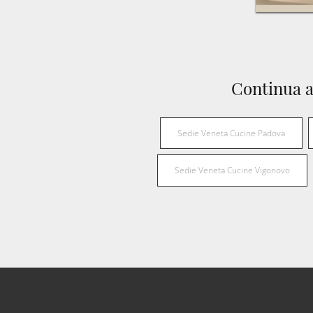
Continua a
Sedie Veneta Cucine Padova
Sedie Veneta Cucine Vigonovo