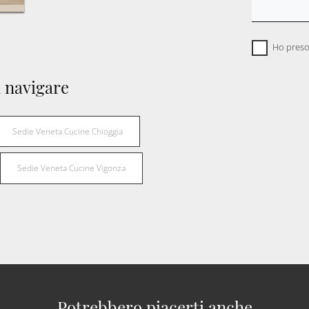
Ho preso
 navigare
Sedie Veneta Cucine Chioggia
Sedie Veneta Cucine Vigonza
Potrebbero piacerti anche