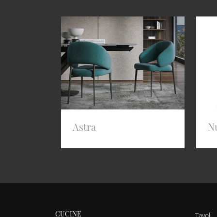
Astra
N
CUCINE
Tavoli