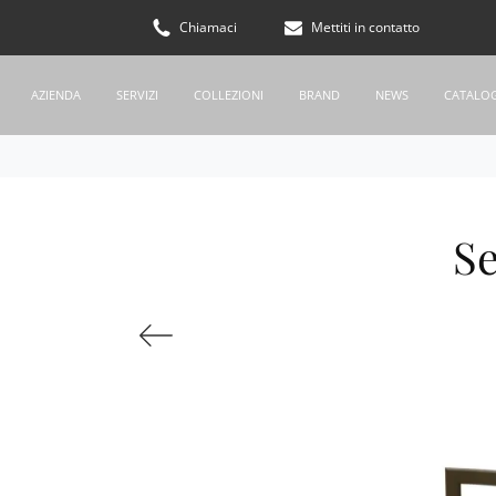
Chiamaci
Mettiti in contatto
AZIENDA
SERVIZI
COLLEZIONI
BRAND
NEWS
CATALO
Se