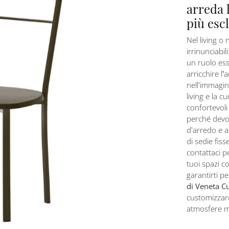
arreda 
più esc
Nel living o 
irrinunciabil
un ruolo ess
arricchire l’
nell'immagin
living e la 
confortevoli
perché devon
d'arredo e 
di sedie fis
contattaci p
tuoi spazi c
garantirti p
di Veneta C
customizzare
atmosfere 