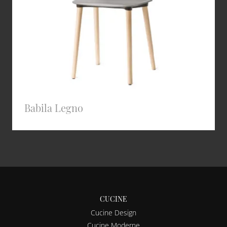
Babila Legno
CUCINE
Cucine Design
Cucine Moderne