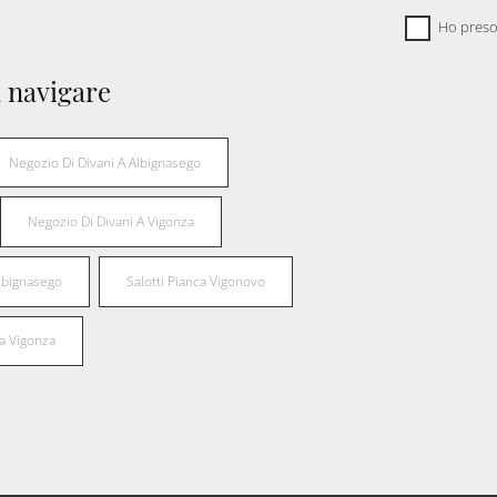
Ho preso
 navigare
Negozio Di Divani A Albignasego
Negozio Di Divani A Vigonza
Albignasego
Salotti Pianca Vigonovo
ca Vigonza