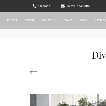
Chiamaci
Mettiti in contatto
AZIENDA
SERVIZI
COLLEZIONI
BRAND
NEWS
CATALO
Div