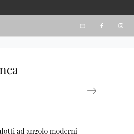
anca
alotti ad angolo moderni