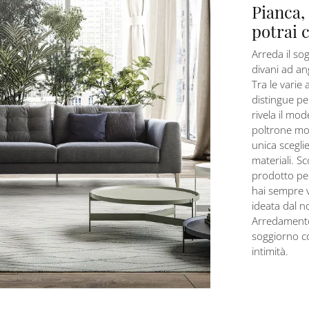
Pianca,
potrai 
Arreda il sog
divani ad an
Tra le varie 
distingue per
rivela il mod
poltrone mo
unica scegli
materiali. Sc
prodotto pe
hai sempre 
ideata dal n
Arredamento
soggiorno co
intimità.