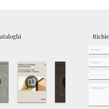
cataloghi
Richi