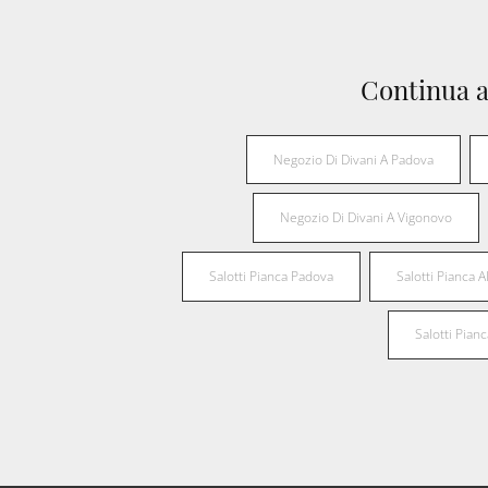
Continua a
Negozio Di Divani A Padova
Negozio Di Divani A Vigonovo
Salotti Pianca Padova
Salotti Pianca 
Salotti Pian