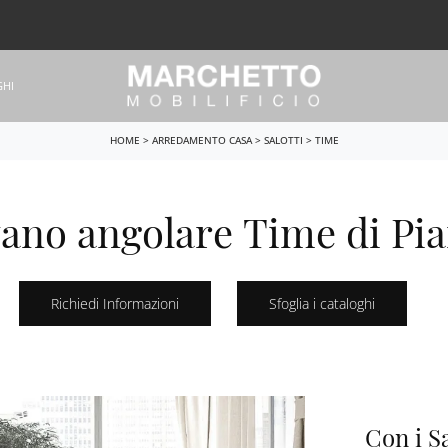
GHI
HOME
>
ARREDAMENTO CASA
>
SALOTTI
>
TIME
ano angolare Time di Pi
Richiedi Informazioni
Sfoglia i cataloghi
Con i S