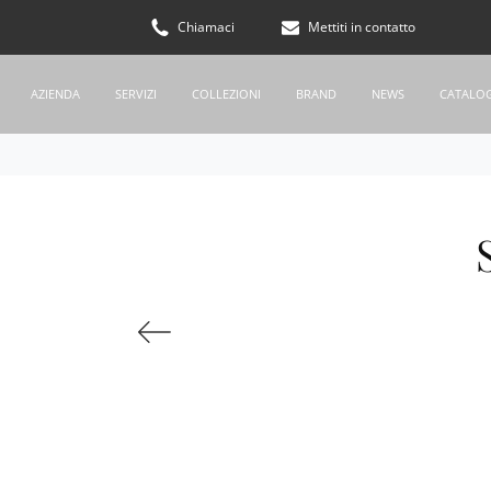
Chiamaci
Mettiti in contatto
AZIENDA
SERVIZI
COLLEZIONI
BRAND
NEWS
CATALO