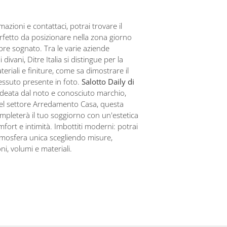
mazioni e contattaci, potrai trovare il
fetto da posizionare nella zona giorno
re sognato. Tra le varie aziende
 divani, Ditre Italia si distingue per la
teriali e finiture, come sa dimostrare il
essuto presente in foto.
Salotto Daily di
 ideata dal noto e conosciuto marchio,
nel settore Arredamento Casa, questa
pleterà il tuo soggiorno con un'estetica
mfort e intimità. Imbottiti moderni: potrai
tmosfera unica scegliendo misure,
i, volumi e materiali.