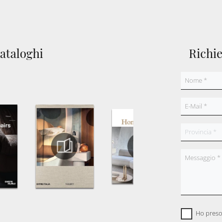
cataloghi
Richi
Ho preso