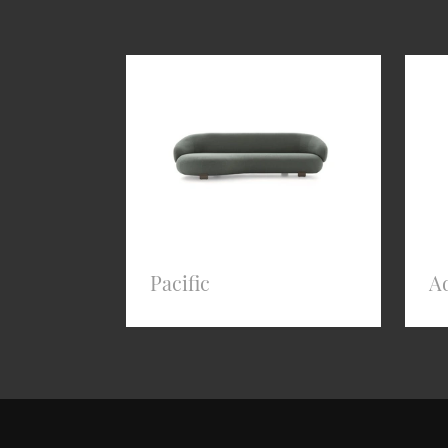
Pacific
A