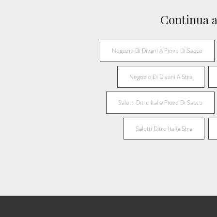
Continua a
Negozio Di Divani A Piove Di Sacco
Negozio Di Divani A Stra
Salotti Ditre Italia Piove Di Sacco
Salotti Ditre Italia Stra