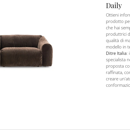
Daily
Ottieni infor
prodotto per
che hai semp
produttrici di
qualità di ma
modello in t
Ditre Italia
:
specialista 
proposta com
raffinata, co
creare un'a
conformazion