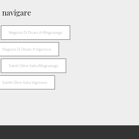
 navigare
Negozio Di Divani A Albignasego
Negozio Di Divani A Vigonovo
Salotti Ditre Italia Albignasego
Salotti Ditre Italia Vigonovo