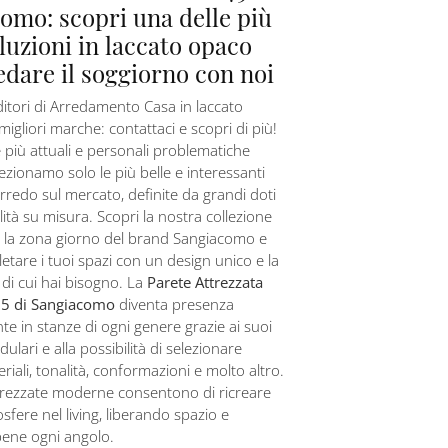
omo: scopri una delle più
oluzioni in laccato opaco
edare il soggiorno con noi
itori di Arredamento Casa in laccato
migliori marche: contattaci e scopri di più!
 più attuali e personali problematiche
lezionamo solo le più belle e interessanti
arredo sul mercato, definite da grandi doti
lità su misura. Scopri la nostra collezione
r la zona giorno del brand Sangiacomo e
etare i tuoi spazi con un design unico e la
à di cui hai bisogno. La
Parete Attrezzata
 di Sangiacomo
diventa presenza
nte in stanze di ogni genere grazie ai suoi
lari e alla possibilità di selezionare
riali, tonalità, conformazioni e molto altro.
ttrezzate moderne consentono di ricreare
sfere nel living, liberando spazio e
bene ogni angolo.