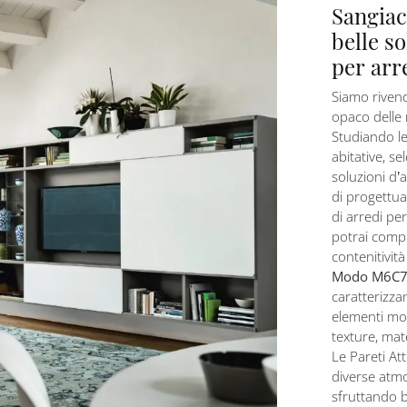
Sangiac
belle s
per arr
Siamo rivend
opaco delle 
Studiando le
abitative, se
soluzioni d’
di progettua
di arredi pe
potrai compl
contenitivit
Modo M6C75
caratterizza
elementi modu
texture, mate
Le Pareti A
diverse atmo
sfruttando 