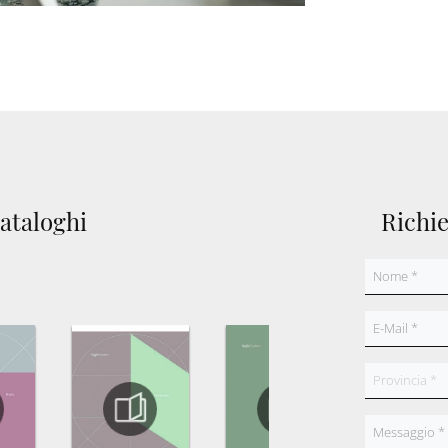
cataloghi
Richi