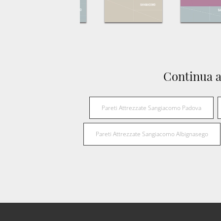
Continua a
Pareti Attrezzate Sangiacomo Padova
Pareti Attrezzate Sangiacomo Albignasego