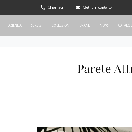
Chiamaci
Mettiti in contatto
AZIENDA
SERVIZI
COLLEZIONI
BRAND
NEWS
CATALO
Parete At