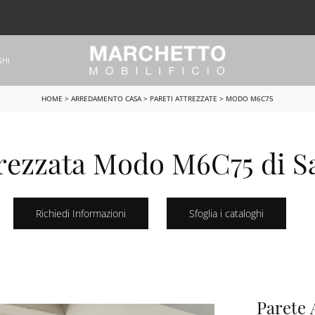
GHI
HOME
>
ARREDAMENTO CASA
>
PARETI ATTREZZATE
>
MODO M6C75
trezzata Modo M6C75 di 
Richiedi Informazioni
Sfoglia i cataloghi
Parete 