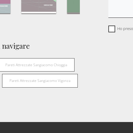
Ho preso
 navigare
Pareti Attrezzate Sangiacomo Chioggia
Pareti Attrezzate Sangiacomo Vigonza