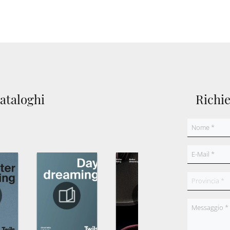
cataloghi
Richi