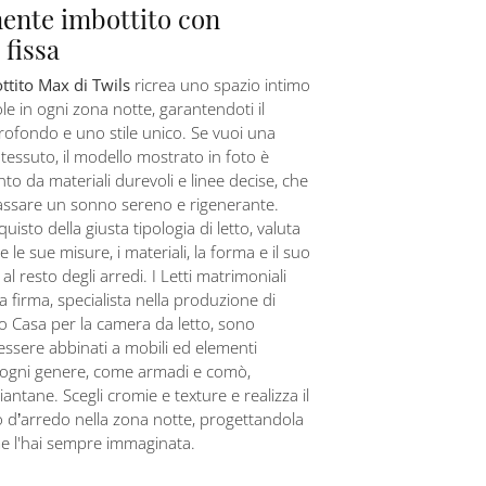
ente imbottito con
 fissa
ttito Max di Twils
ricrea uno spazio intimo
le in ogni zona notte, garantendoti il
ofondo e uno stile unico. Se vuoi una
 tessuto, il modello mostrato in foto è
nto da materiali durevoli e linee decise, che
passare un sonno sereno e rigenerante.
uisto della giusta tipologia di letto, valuta
le sue misure, i materiali, la forma e il suo
o al resto degli arredi. I Letti matrimoniali
la firma, specialista nella produzione di
 Casa per la camera da letto, sono
essere abbinati a mobili ed elementi
i ogni genere, come armadi e comò,
antane. Scegli cromie e texture e realizza il
 d’arredo nella zona notte, progettandola
e l'hai sempre immaginata.