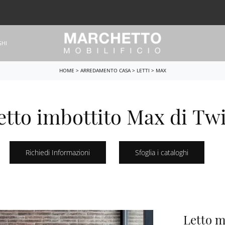
GHI
HOME
>
ARREDAMENTO CASA
>
LETTI
>
MAX
etto imbottito Max di Twi
Richiedi Informazioni
Sfoglia i cataloghi
Letto 