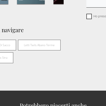
Ho preso
 navigare
 Di Sacco
Letti Twils Abano Terme
ls Stra
Potrebbero piacerti anche