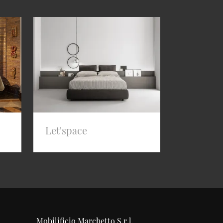
Let'space
Mobilificio Marchetto S.r.l.