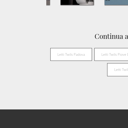
Continua a
Letti Twils Padova
Letti Twils Piove
Letti Twi