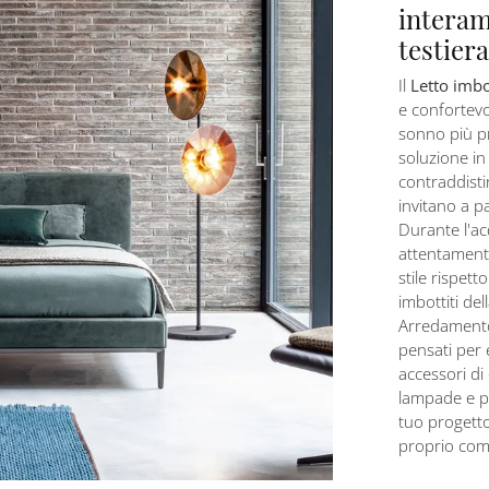
interam
testiera
Il
Letto imbo
e confortevo
sonno più pr
soluzione in
contraddisti
invitano a 
Durante l'acq
attentamente 
stile rispett
imbottiti del
Arredamento
pensati per 
accessori d
lampade e pi
tuo progetto
proprio com