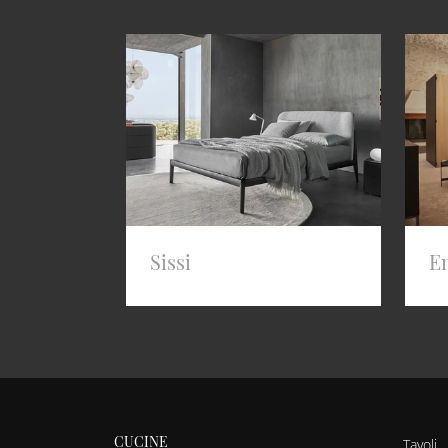
Sissi
E
CUCINE
Tavoli