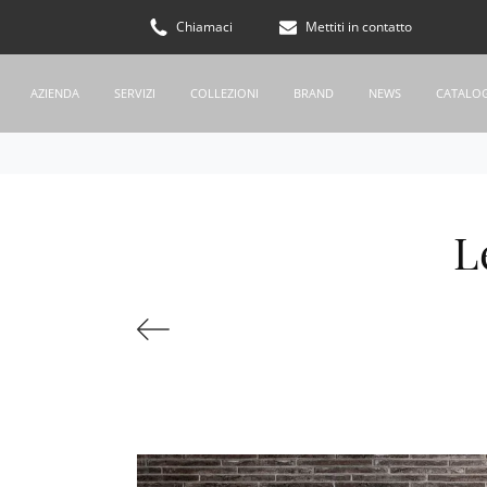
Chiamaci
Mettiti in contatto
AZIENDA
SERVIZI
COLLEZIONI
BRAND
NEWS
CATALO
L