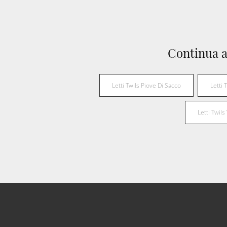
Continua a
Letti Twils Piove Di Sacco
Letti 
Letti Twils