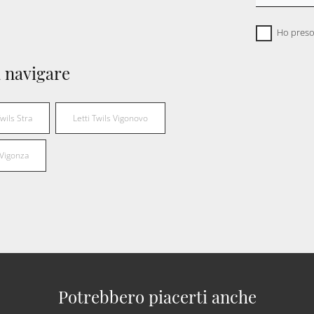
Ho preso
 navigare
Twils Stra
Letti Twils Vigonovo
 Vigonza
Potrebbero piacerti anche