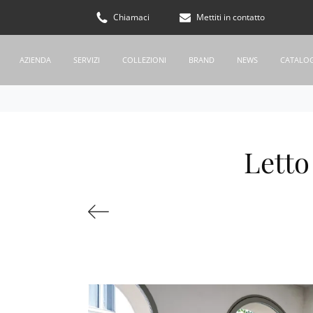
Chiamaci
Mettiti in contatto
AZIENDA
SERVIZI
COLLEZIONI
BRAND
NEWS
CATALO
Letto