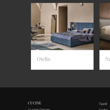
Otello
N
CUCINE
Tavoli
Cucine Design
Sedie