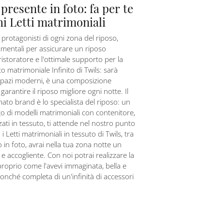
presente in foto: fa per te
hi Letti matrimoniali
i protagonisti di ogni zona del riposo,
mentali per assicurare un riposo
ristoratore e l'ottimale supporto per la
to matrimoniale Infinito di Twils: sarà
 spazi moderni, è una composizione
arantire il riposo migliore ogni notte. Il
ato brand è lo specialista del riposo: un
go di modelli matrimoniali con contenitore,
zati in tessuto, ti attende nel nostro punto
i Letti matrimoniali in tessuto di Twils, tra
o in foto, avrai nella tua zona notte un
 e accogliente. Con noi potrai realizzare la
roprio come l'avevi immaginata, bella e
onché completa di un'infinità di accessori