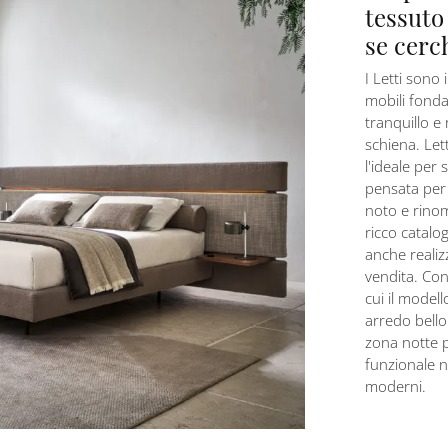
tessuto 
se cerc
I Letti sono 
mobili fonda
tranquillo e 
schiena. Let
l'ideale per
pensata per g
noto e rinom
ricco catalo
anche realiz
vendita. Con 
cui il modell
arredo bello
zona notte p
funzionale n
moderni.