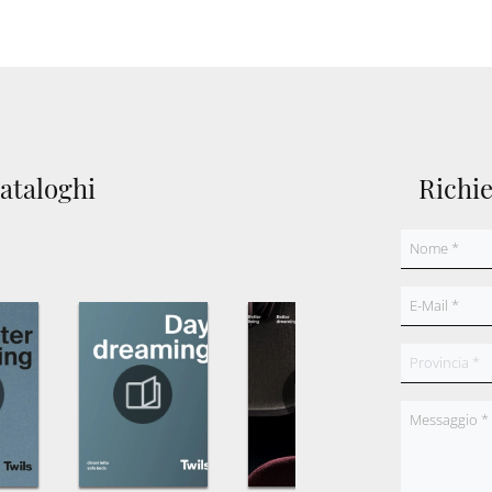
cataloghi
Richi