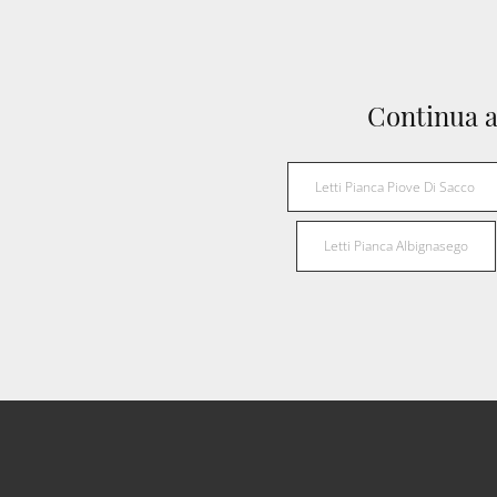
Continua a
Letti Pianca Piove Di Sacco
Letti Pianca Albignasego