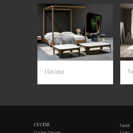
Havana
N
CUCINE
Tavoli
Cucine Design
Sedie