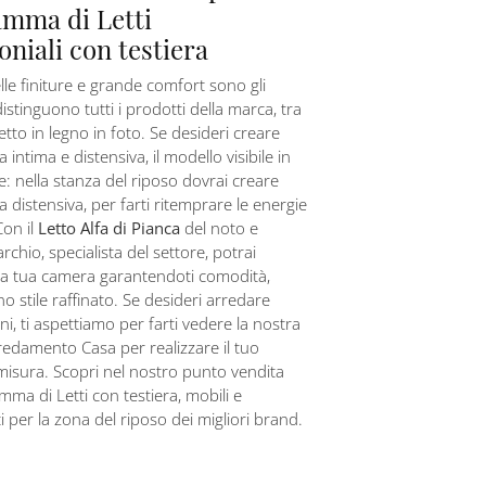
amma di Letti
niali con testiera
lle finiture e grande comfort sono gli
istinguono tutti i prodotti della marca, tra
letto in legno in foto. Se desideri creare
intima e distensiva, il modello visibile in
te: nella stanza del riposo dovrai creare
 distensiva, per farti ritemprare le energie
Con il
Letto Alfa di Pianca
del noto e
chio, specialista del settore, potrai
la tua camera garantendoti comodità,
no stile raffinato. Se desideri arredare
i, ti aspettiamo per farti vedere la nostra
redamento Casa per realizzare il tuo
isura. Scopri nel nostro punto vendita
mma di Letti con testiera, mobili e
per la zona del riposo dei migliori brand.