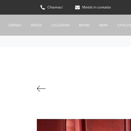
Chiamaci
Mettiti in contatto
AZIENDA
SERVIZI
COLLEZIONI
BRAND
NEWS
CATALO