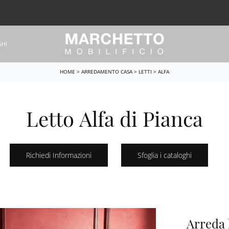
GHI
HOME
>
ARREDAMENTO CASA
>
LETTI
>
ALFA
Letto Alfa di Pianca
Richiedi Informazioni
Sfoglia i cataloghi
Arreda 