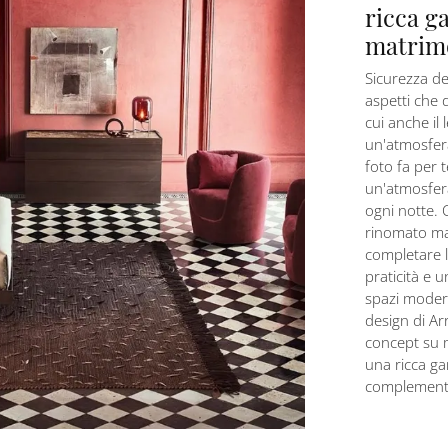
ricca g
matrimo
Sicurezza de
aspetti che d
cui anche il 
un'atmosfera 
foto fa per 
un'atmosfera
ogni notte. 
rinomato mar
completare 
praticità e u
spazi modern
design di Ar
concept su m
una ricca ga
complementi 