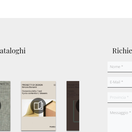
cataloghi
Richi