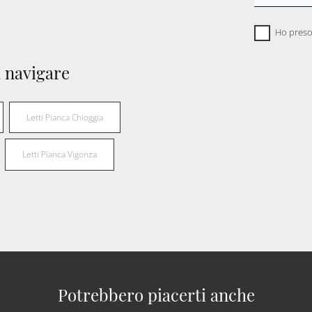
Ho preso
 navigare
Letti Pianca Chioggia
Letti Pianca Vigonza
Potrebbero piacerti anche