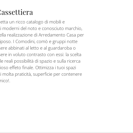
Cassettiera
petta un ricco catalogo di mobili e
 moderni del noto e conosciuto marchio,
nella realizzazione di Arredamento Casa per
riposo. I Comodini, comò e gruppi notte
re abbinati al letto e al guardaroba o
re in voluto contrasto con essi: la scelta
le reali possibilità di spazio e sulla ricerca
oso effeto finale. Ottimizza i tuoi spazi
 molta praticità, superficie per contenere
nico!.