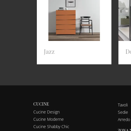
Jazz
D
CUCINE
Tavoli
Cucine Design
Sedie
Cucine Moderne
Arredo
Cucine Shabby Chic
ZONA 