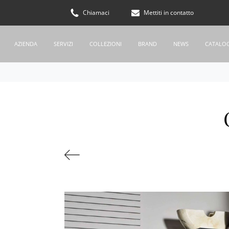
Chiamaci
Mettiti in contatto
AZIENDA
SERVIZI
COLLEZIONI
BRAND
NEWS
CATALO