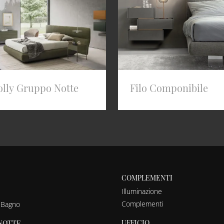
olly Gruppo Notte
Filo Componibile
COMPLEMENTI
Illuminazione
Complementi
 Bagno
UFFICIO
NOTTE