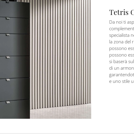
Tetris 
Da noi ti as
complementi
specialista 
la zona del 
possono esse
possono esse
si baserà sul
di un armoni
garantendoti
e uno stile u