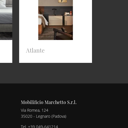
Atlante
Mobilificio Marchetto S.r.l.
Via Romea, 124
35020 - Legnaro (Padova)
Tel.
+39 049-641214