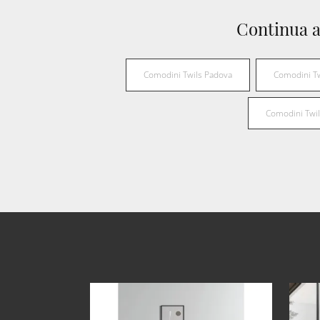
Continua a
Comodini Twils Padova
Comodini Tw
Comodini Twi