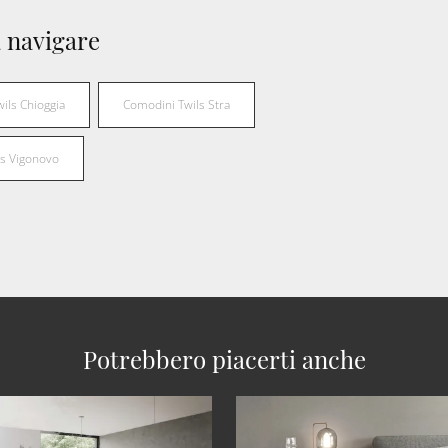
 navigare
ils Chioggia
Comodini Twils Stra
ls Vigonovo
Potrebbero piacerti anche