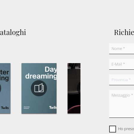
cataloghi
Richi
Ho preso