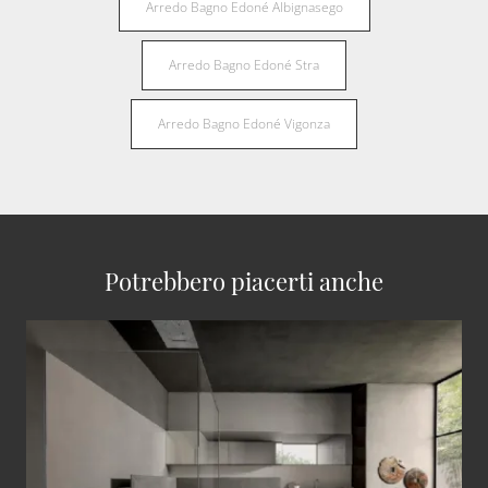
Arredo Bagno Edoné Albignasego
Arredo Bagno Edoné Stra
Arredo Bagno Edoné Vigonza
Potrebbero piacerti anche