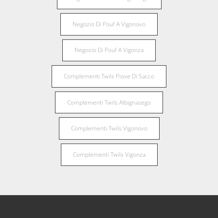
Negozio Di Pouf A Vigonovo
Negozio Di Pouf A Vigonza
Complementi Twils Piove Di Sacco
Complementi Twils Albignasego
Complementi Twils Vigonovo
Complementi Twils Vigonza