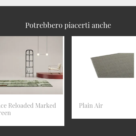
Potrebbero piacerti anche
ace Reloaded Marked
Plain Air
reen