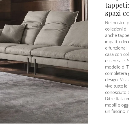
tappeti
spazi c
Nel nostro p
collezioni 
anche tappet
impatto deco
e funzionali 
casa con col
essenziale. 
modello di T
completerà g
design. Visit
vivo tutte le
conosciuto b
Ditre Italia
mobili e ogg
un fascino in