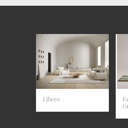
Libero
F
G