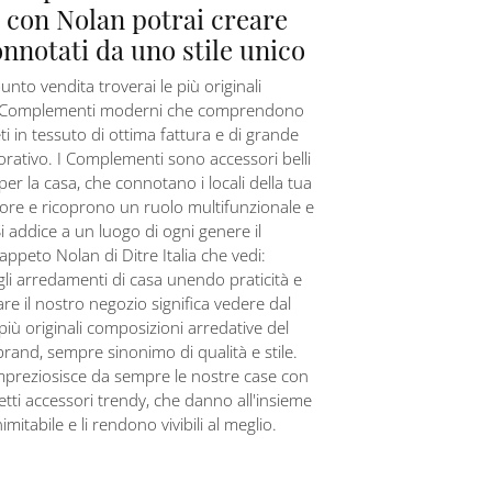
: con Nolan potrai creare
onnotati da uno stile unico
unto vendita troverai le più originali
di Complementi moderni che comprendono
i in tessuto di ottima fattura e di grande
rativo. I Complementi sono accessori belli
per la casa, che connotano i locali della tua
ore e ricoprono un ruolo multifunzionale e
Si addice a un luogo di ogni genere il
appeto Nolan di Ditre Italia che vedi:
li arredamenti di casa unendo praticità e
are il nostro negozio significa vedere dal
 più originali composizioni arredative del
rand, sempre sinonimo di qualità e stile.
 impreziosisce da sempre le nostre case con
etti accessori trendy, che danno all'insieme
imitabile e li rendono vivibili al meglio.