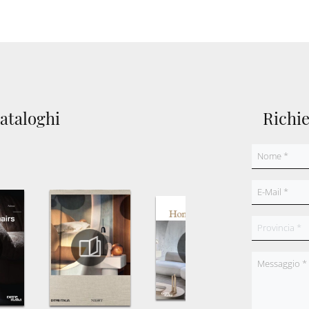
cataloghi
Richi