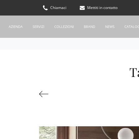
Chiamaci
Mettiti in contatto
AZIENDA
SERVIZI
COLLEZIONI
BRAND
NEWS
CATALO
T