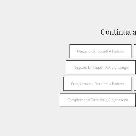
Continua a
Negozio Di Tappeti A Padova
Negozio Di Tappeti A Albignasego
Complementi Ditre Italia Padova
Complementi Ditre Italia Albignasego