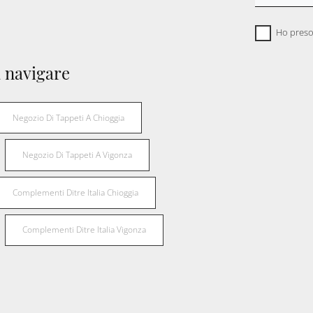
Ho preso
 navigare
Negozio Di Tappeti A Chioggia
Negozio Di Tappeti A Vigonza
Complementi Ditre Italia Chioggia
Complementi Ditre Italia Vigonza