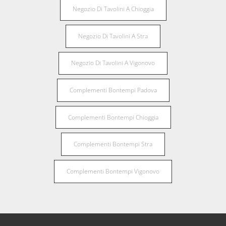
Negozio Di Tavolini A Chioggia
Negozio Di Tavolini A Stra
Negozio Di Tavolini A Vigonovo
Complementi Bontempi Padova
Complementi Bontempi Chioggia
Complementi Bontempi Stra
Complementi Bontempi Vigonovo