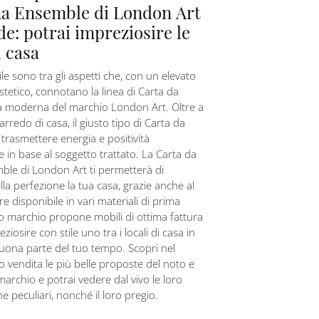
a Ensemble di London Art
de: potrai impreziosire le
 casa
tile sono tra gli aspetti che, con un elevato
tetico, connotano la linea di Carta da
ica moderna del marchio London Art. Oltre a
'arredo di casa, il giusto tipo di Carta da
 trasmettere energia e positività
e in base al soggetto trattato. La Carta da
ble di London Art ti permetterà di
lla perfezione la tua casa, grazie anche al
re disponibile in vari materiali di prima
oto marchio propone mobili di ottima fattura
ziosire con stile uno tra i locali di casa in
uona parte del tuo tempo. Scopri nel
 vendita le più belle proposte del noto e
archio e potrai vedere dal vivo le loro
he peculiari, nonché il loro pregio.