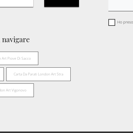
Ho preso
 navigare
 Art Piove Di Sacco
Carta Da Parati London Art Stra
don Art Vigonovo