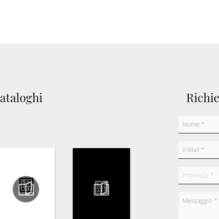
cataloghi
Richi