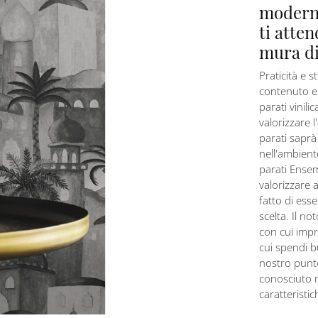
modern
ti atten
mura di
Praticità e s
contenuto es
parati vinil
valorizzare l
parati saprà
nell'ambient
parati Ensem
valorizzare a
fatto di esse
scelta. Il n
con cui impre
cui spendi b
nostro punto
conosciuto m
caratteristic