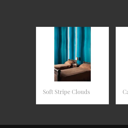
Soft Stripe Clouds
C