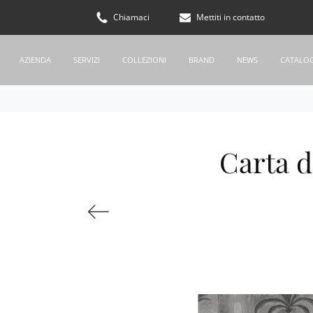
Chiamaci
Mettiti in contatto
AZIENDA
SERVIZI
COLLEZIONI
BRAND
NEWS
CATALO
Carta d