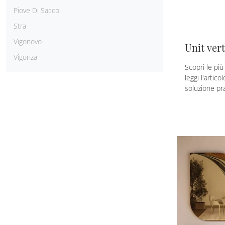
Piove Di Sacco
Stra
Vigonovo
Unit vert
Vigonza
Scopri le pi
leggi l'artic
soluzione pra