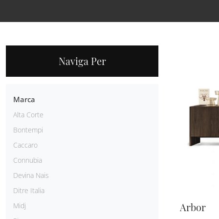
Naviga Per
Marca
Alta Corte
Bontempi
Caccaro
Connubia
Devina Nais
Ditre Italia
Arbor
Midj