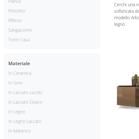
Pianca
Cerchi una n
Presotto
sofisticata d
modello Arbor
Riflessi
legno.
Sangiacomo
Tonin Casa
Materiale
In Ceramica
In Gres
In Laccato Lucido
In Laccato Opaco
In Legno
In Legno Laccato
In Materico