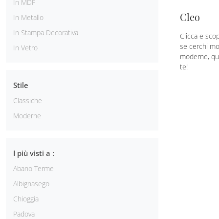
In MDF
Cleo
In Metallo
In Stampa Decorativa
Clicca e scop
se cerchi mob
In Vetro
moderne, que
te!
Stile
Classiche
Moderne
I più visti a :
Abano Terme
Albignasego
Chioggia
Padova