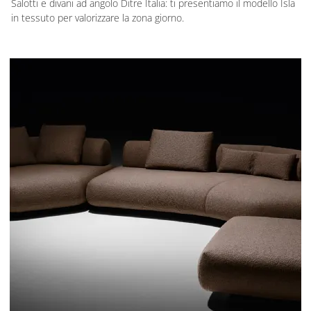
Salotti e divani ad angolo Ditre Italia: ti presentiamo il modello Isla
in tessuto per valorizzare la zona giorno.