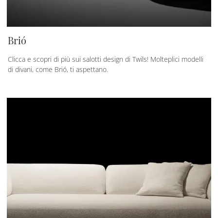
Brió
Clicca e scopri di più sui salotti design di Twils! Molteplici modelli
di divani, come Brió, ti aspettano.