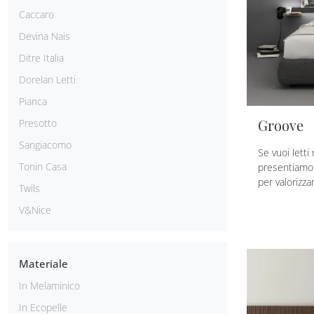
Caccaro
Devina Nais
Ditre Italia
Dorelan Letti
Pianca
Groove
Presotto
Sangiacomo
Se vuoi letti
Tonin Casa
presentiamo 
per valorizza
Twils
V&Nice
Materiale
In Melaminico
In Ecopelle