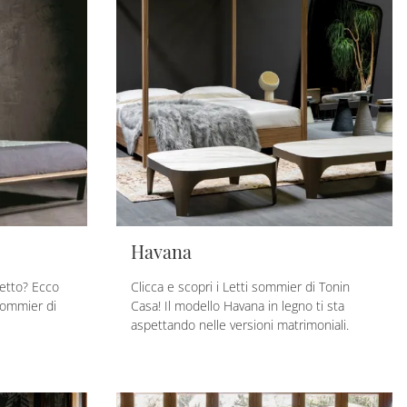
Havana
letto? Ecco
Clicca e scopri i Letti sommier di Tonin
 Sommier di
Casa! Il modello Havana in legno ti sta
aspettando nelle versioni matrimoniali.