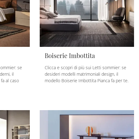
Boiserie Imbottita
 sommier: se
Clicca e scopri di più sui Letti sommier: se
erni, il
desideri modelli matrimoniali design, il
fa al caso
modello Boiserie Imbottita Pianca fa per te.