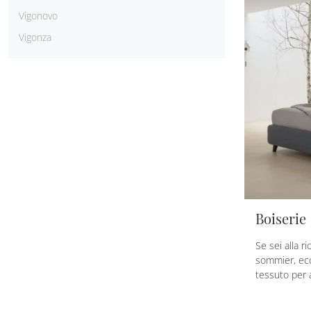
Vigonovo
Vigonza
Boiserie
Se sei alla ri
sommier, ecc
tessuto per a