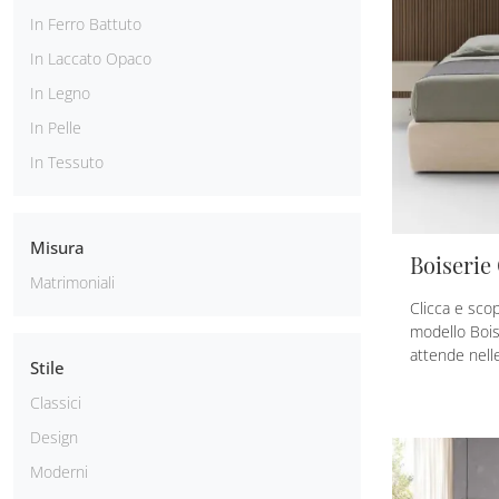
In Ferro Battuto
In Laccato Opaco
In Legno
In Pelle
In Tessuto
Misura
Boiserie
Matrimoniali
Clicca e scop
modello Bois
attende nelle
Stile
Classici
Design
Moderni