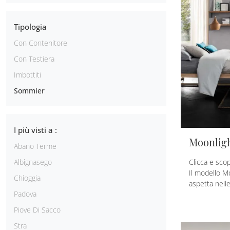
Tipologia
Con Contenitore
Con Testiera
Imbottiti
Sommier
I più visti a :
Moonlig
Abano Terme
Clicca e scop
Albignasego
Il modello M
Chioggia
aspetta nelle
Padova
Piove Di Sacco
Stra