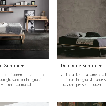
ht Sommier
Diamante Sommier
ri i Letti sommier di Alta Corte!
Vuoi attualizzare la camera da 
oonlight Sommier in legno ti
qui il letto in legno Diamante
 versioni matrimoniali.
Alta Corte per spazi moderni.