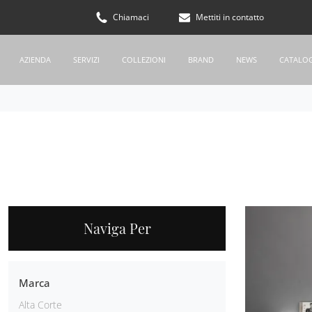
Chiamaci
Mettiti in contatto
AZIENDA
SERVIZI
COLLEZIONI
BRAND
NEWS
CATALO
Naviga Per
Marca
Alta Corte