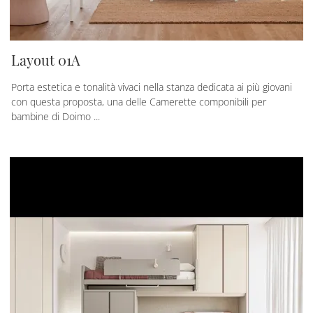
Layout 01A
Porta estetica e tonalità vivaci nella stanza dedicata ai più giovani
con questa proposta, una delle Camerette componibili per
bambine di Doimo ...