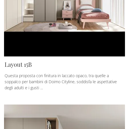
Layout 15B
Questa proposta con finitura in laccato opaco, tra quelle a
soppalco per bambini di Doimo Cityline, soddisfa le aspettative
degli adulti e i gusti ...