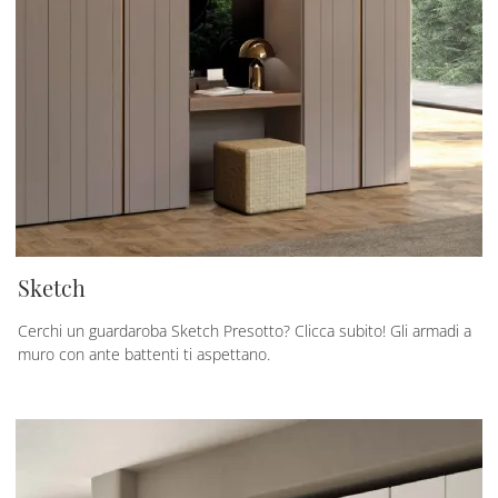
Sketch
Cerchi un guardaroba Sketch Presotto? Clicca subito! Gli armadi a
muro con ante battenti ti aspettano.