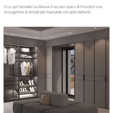
Ecco qui l'armadio Su Misura in laccato opaco di Presotto! Una
ricca gamma di armadi per mansarde con ante battenti.