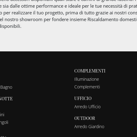
e sia dalle ottime performance e ideale per le tue necessità di prat
o per realizzare il tuo progetto, prima di tutto grazie ai nostri con
 nel nostro showroom per fondere insieme Riscaldamento domestic
isponibili.
COMPLEMENTI
Illuminazione
Complementi
 Bagno
UFFICIO
NOTTE
Arredo Ufficio
ni
OUTDOOR
ngoli
Arredo Giardino