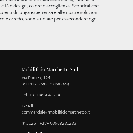
icità e design, calore e accoglienza. Scoprirai che
sulenti di lunga esperienza e alle nostre soluzioni
o e arredo, sono studiate per assecondare ogni
Mobilificio Marchetto S.r.l.
Via Romea, 124
35020 - Legnaro (Padova)
Tel.
+39 049-641214
E-Mail.
commerciale@mobilificiomarchetto.it
® 2026 - P.IVA 03968280283