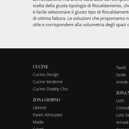
scelta della giusta tipologia di Riscaldamento, ch
è facile selezionare il giusto tipo di Riscaldament
di ottima fattura. Le soluzioni che proponiamo
stile e corrispondere alla volumetria degli spazi d
CUCINE
Tavoli
Cucine Design
Sedie
Cucine Moderne
Arredo
Cucine Shabby Chic
ZONA 
ZONA GIORNO
Letti
Librerie
Comodi
Pareti Attrezzate
Letti Si
Madie
Armadi