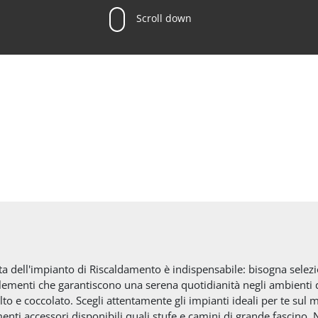
Scroll down
ta dell'impianto di Riscaldamento è indispensabile: bisogna selezi
 elementi che garantiscono una serena quotidianità negli ambienti 
to e coccolato. Scegli attentamente gli impianti ideali per te sul 
ti accessori disponibili quali stufe e camini di grande fascino. N