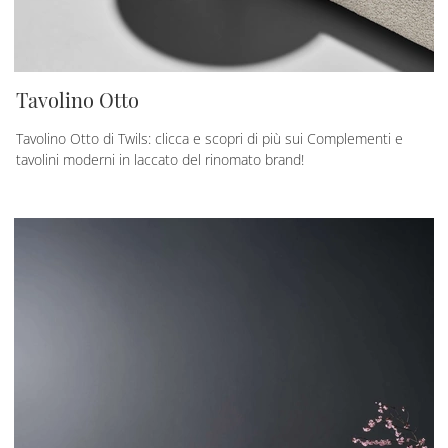
Tavolino Otto
Tavolino Otto di Twils: clicca e scopri di più sui Complementi e
tavolini moderni in laccato del rinomato brand!