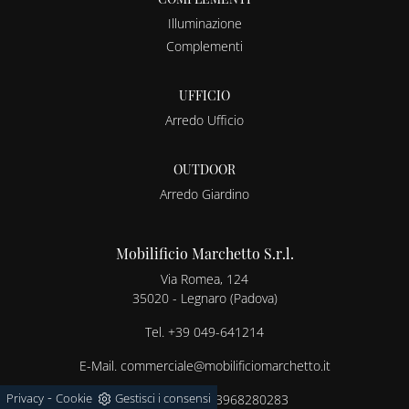
Illuminazione
Complementi
UFFICIO
Arredo Ufficio
OUTDOOR
Arredo Giardino
Mobilificio Marchetto S.r.l.
Via Romea, 124
35020 - Legnaro (Padova)
Tel.
+39 049-641214
E-Mail.
commerciale@mobilificiomarchetto.it
-
Privacy
Cookie
Gestisci i consensi
® 2026 - P.IVA 03968280283